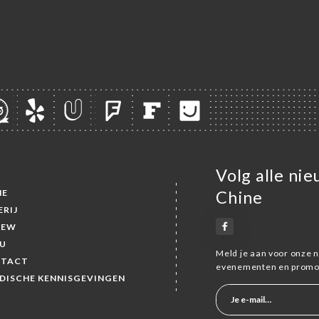
Volg alle nie
ME
Chine
ERIJ
IEW
U
Meld je aan voor onze n
TACT
evenementen en promot
IDISCHE KENNISGEVINGEN