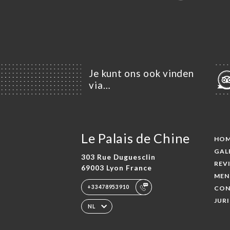
Je kunt ons ook vinden
via…
Le Palais de Chine
HO
GAL
303 Rue Duguesclin
REV
69003 Lyon France
MEN
+33478953910
CON
JUR
NL