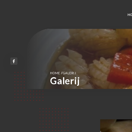
H
/
HOME
GALERIJ
Galerij