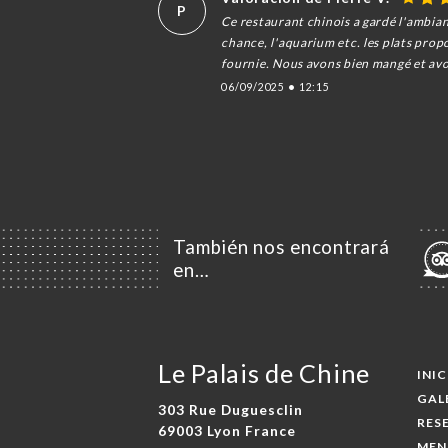
P
Ce restaurant chinois a gardé l'ambian
chance, l'aquarium etc. les plats prop
fournie. Nous avons bien mangé et avo
06/09/2025
•
12:15
También nos encontrará
en…
Le Palais de Chine
INI
GAL
303 Rue Duguesclin
RES
69003 Lyon France
MEN