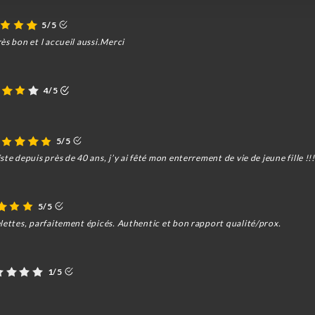
5/5
ès bon et l accueil aussi.Merci
4/5
5/5
te depuis près de 40 ans, j’y ai fêté mon enterrement de vie de jeune fille !!!
5/5
lettes, parfaitement épicés. Authentic et bon rapport qualité/prox.
1/5