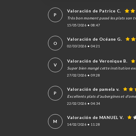
Valoración de Patrice C.
P
Très bon moment passé les plats son tr
15/05/2026
•
08:47
Valoración de Océane G.
O
02/03/2026
•
04:21
Valoración de Veronique B.
V
Super bien mangé cette institution exis
27/02/2026
•
09:28
Valoración de pamela v.
P
Excellents plats d'aubergines et d'ome
22/02/2026
•
04:34
Valoración de MANUEL V.
M
14/02/2026
•
11:28