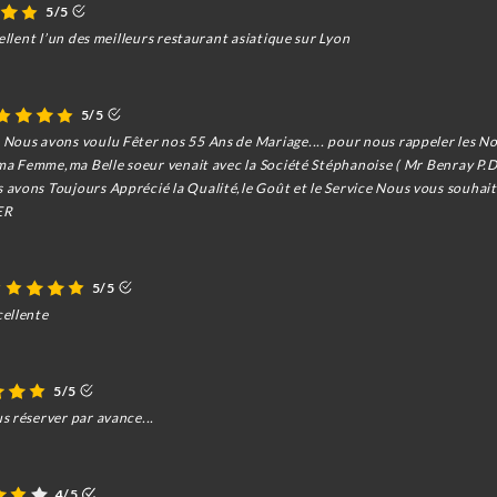
5/5
ellent l’un des meilleurs restaurant asiatique sur Lyon
5/5
Nous avons voulu Fêter nos 55 Ans de Mariage.... pour nous rappeler les No
,ma Femme,ma Belle soeur venait avec la Société Stéphanoise ( Mr Benray P.D
avons Toujours Apprécié la Qualité,le Goût et le Service Nous vous souhai
ER
5/5
cellente
5/5
s réserver par avance...
4/5