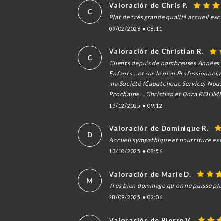
Valoración de Chris P.
C
Plat de très grande qualité accueil exc
09/02/2026
•
08:11
Valoración de Christian R.
C
Clients depuis de nombreuses Années, 
Enfants...et sur le plan Professionnel
ma Société (Caoutchouc Service) Nous 
Prochaine... Christian et Dora ROHM
13/12/2025
•
09:12
Valoración de Dominique R.
D
Accueil sympathique et nourriture ex
13/10/2025
•
08:56
Valoración de Marie D.
M
Très bien dommage qu on ne puisse plu
28/09/2025
•
02:06
Valoración de Pierre V.