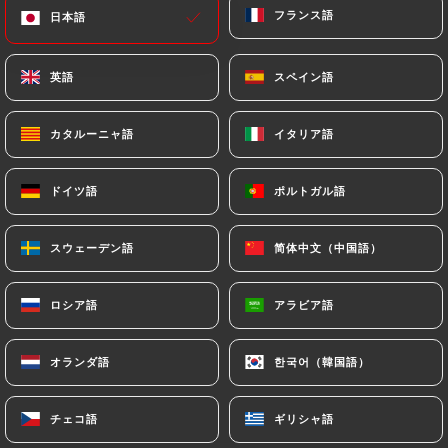
フランス語
フランス語
日本語
日本語
Patrice C.の評価
英語
英語
スペイン語
スペイン語
P
5/5
Très bon moment passé les plats son très
カタルーニャ語
カタルーニャ語
イタリア語
イタリア語
bon et l accueil aussi.Merci
ドイツ語
ドイツ語
ポルトガル語
ポルトガル語
15/05/2026
•
08:47
スウェーデン語
スウェーデン語
简体中文（中国語）
简体中文（中国語）
Océane G.の評価
O
4/5
ロシア語
ロシア語
アラビア語
アラビア語
02/03/2026
•
04:21
オランダ語
オランダ語
한국어（韓国語）
한국어（韓国語）
Veronique B.の評価
V
5/5
Super bien mangé cette institution existe
チェコ語
チェコ語
ギリシャ語
ギリシャ語
depuis près de 40 ans, j’y ai fêté mon