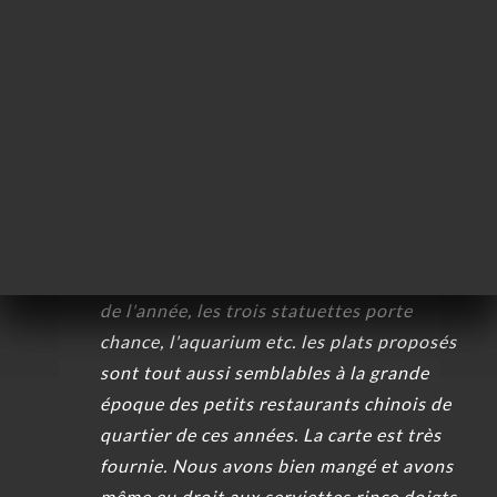
Très bien dommage qu on ne puisse plus
réserver par avance...
28/09/2025
•
02:06
Pierre V.の評価
P
4/5
Ce restaurant chinois a gardé l'ambiance
des restaurants chinois des années 90.
Même type de décor, le calendrier chinois
de l'année, les trois statuettes porte
chance, l'aquarium etc. les plats proposés
sont tout aussi semblables à la grande
époque des petits restaurants chinois de
quartier de ces années. La carte est très
fournie. Nous avons bien mangé et avons
même eu droit aux serviettes rince doigts