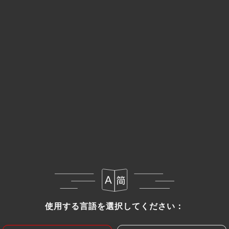
メニュー
JA
/
ホーム
レビュー
レビュー
46 Uniitiのレビュー
4.5 / 5
使用する言語を選択してください：
使用する言語を選択してください：
100%リアル、検証済みレビュー。