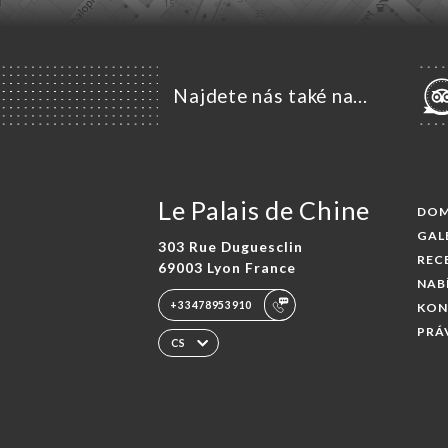
Najdete nás také na...
Le Palais de Chine
DO
GAL
303 Rue Duguesclin
REC
69003 Lyon France
NAB
+33478953910
KON
PRÁ
CS