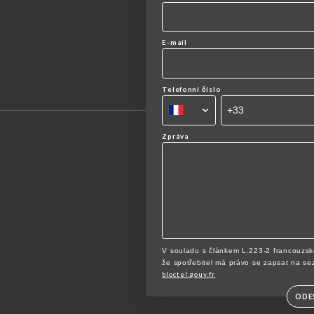
E-mail
Telefonní číslo
Zpráva
V souladu s článkem L.223-2 francouzsk
že spotřebitel má právo se zapsat na se
bloctel.gouv.fr
ODE