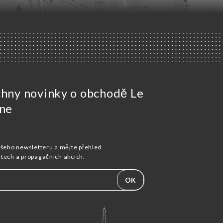
chny novinky o obchodě Le
ine
ašeho newsletteru a mějte přehled
stech a propagačních akcích.
OK