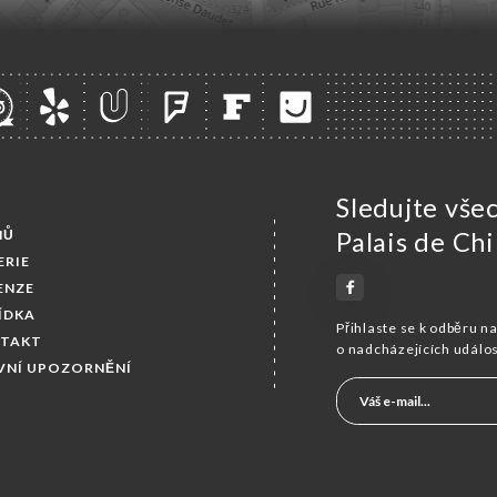
Sledujte vše
MŮ
Palais de Ch
ERIE
ENZE
ÍDKA
Přihlaste se k odběru n
TAKT
o nadcházejících událo
VNÍ UPOZORNĚNÍ