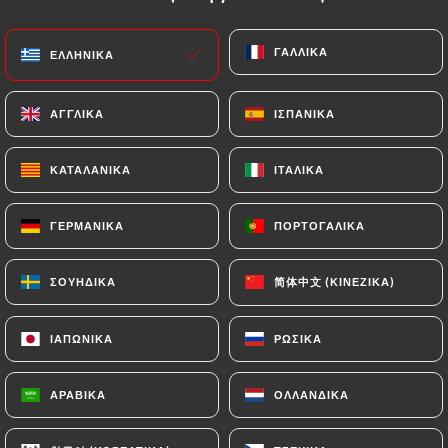
EL
ΜΕΝΟΎ
ΓΑΛΛΙΚΆ
ΓΑΛΛΙΚΆ
ΕΛΛΗΝΙΚΆ
ΕΛΛΗΝΙΚΆ
ΑΓΓΛΙΚΆ
ΑΓΓΛΙΚΆ
ΙΣΠΑΝΙΚΆ
ΙΣΠΑΝΙΚΆ
ΚΑΤΑΛΑΝΙΚΆ
ΚΑΤΑΛΑΝΙΚΆ
ΙΤΑΛΙΚΆ
ΙΤΑΛΙΚΆ
/
ΑΡΧΙΚΉ
ΕΠΑΦΉ
Επαφή
ΓΕΡΜΑΝΙΚΆ
ΓΕΡΜΑΝΙΚΆ
ΠΟΡΤΟΓΑΛΙΚΆ
ΠΟΡΤΟΓΑΛΙΚΆ
简体中文 (ΚΙΝΈΖΙΚΑ)
简体中文 (ΚΙΝΈΖΙΚΑ)
ΣΟΥΗΔΙΚΆ
ΣΟΥΗΔΙΚΆ
ΙΑΠΩΝΙΚΆ
ΙΑΠΩΝΙΚΆ
ΡΩΣΙΚΆ
ΡΩΣΙΚΆ
ΑΡΑΒΙΚΆ
ΑΡΑΒΙΚΆ
ΟΛΛΑΝΔΙΚΆ
ΟΛΛΑΝΔΙΚΆ
Le Palais de Chine