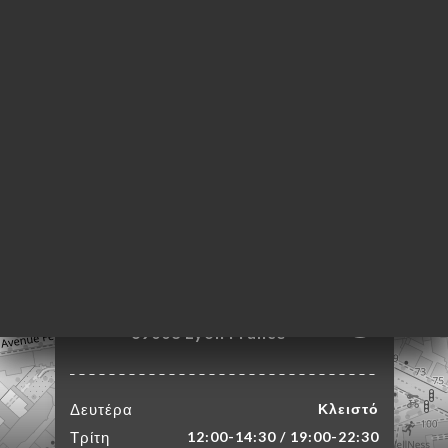
ΙΚΉ
ΤΗΣΗ
ΓΕΛΊΑ
ΡΑΦΊΕΣ
ΤΙΚΉ
ΝΟΎ
ΑΦΉ
303 Rue Duguesclin
69003 Lyon France
Δευτέρα
Κλειστό
Τρίτη
12:00-14:30 / 19:00-22:30